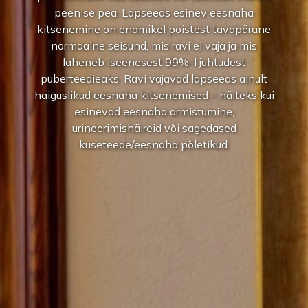
peenise pea. Lapseeas esinev eesnaha
kitsenemine on enamikel poistest tavapärane
normaalne seisund, mis ravi ei vaja ja mis
laheneb iseenesest 99%-l juhtudest
puberteedieaks. Ravi vajavad lapseeas ainult
haiguslikud eesnaha kitsenemised – näiteks kui
esinevad eesnaha armistumine,
urineerimishäireid või sagedased
kuseteede/eesnaha põletikud.