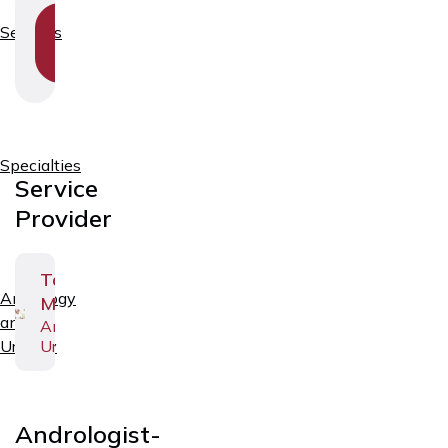
SHOW
Services
SECTION
NAVIGATION
Specialties
Service
Provider
Tanel
Andrology
Muul
and
Andrologist-
Urologist
Urology
Andrologist-