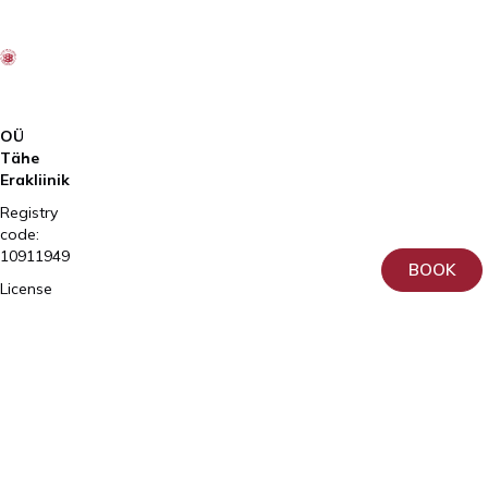
OÜ
Tähe
Erakliinik
Registry
code:
10911949
BOOK
License
number
L02809
ja
L05030
Tartu,
Home
Sangla
Services
63