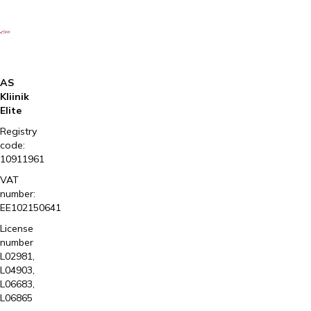
AS
Kliinik
Elite
Registry
code:
10911961
VAT
number:
EE102150641
License
number
L02981,
L04903,
L06683,
L06865