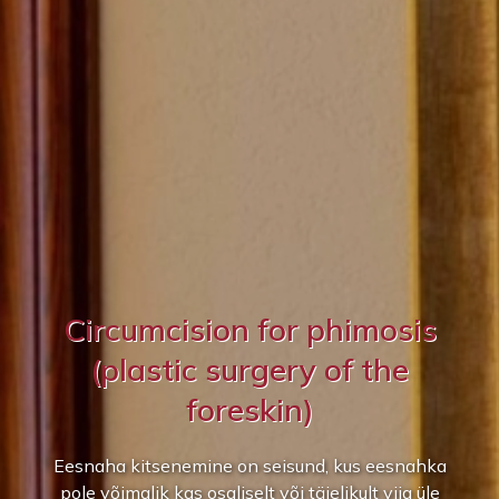
Circumcision for phimosis
(plastic surgery of the
foreskin)
Eesnaha kitsenemine on seisund, kus eesnahka
pole võimalik kas osaliselt või täielikult viia üle