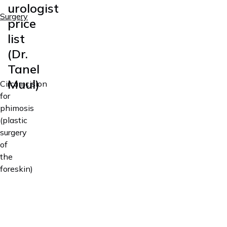
urologist
Surgery
price
list
(Dr.
Tanel
Muul)
Circumcision
for
phimosis
(plastic
Service
Price
surgery
of
Plastic
the
surgery for
480€
foreskin)
phimosis