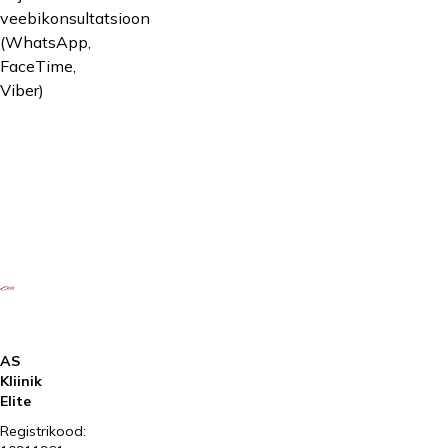
/ indiv.)
veebikonsultatsioon
(WhatsApp,
Viljatusraviarsti
FaceTime,
veebikonsultatsioon
Viber)
Dr Deniss Sõritsa
145€
(WhatsApp,
FaceTime, Viber)
AS
Kliinik
Elite
Registrikood: