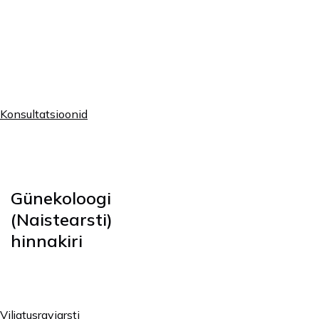
Hind
Teenus
(tasuline/
indiv.)
Viljatusraviarsti
veebikonsultatsioon
-Dr Andrei Sõritsa
180€
(WhatsApp,
Konsultatsioonid
FaceTime, Viber)
Günekoloogi
(Naistearsti)
hinnakiri
Hind
Teenus
(tasuline
Viljatusraviarsti