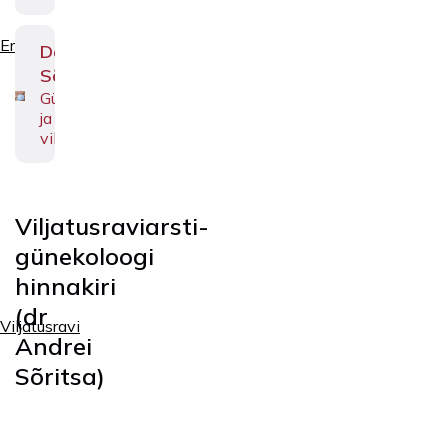
Erialad
Deniss
Sõritsa
Günekoloog
ja
viljatusraviarst
Viljatusraviarsti-
günekoloogi
hinnakiri
(dr
Viljatusravi
Andrei
Sõritsa)