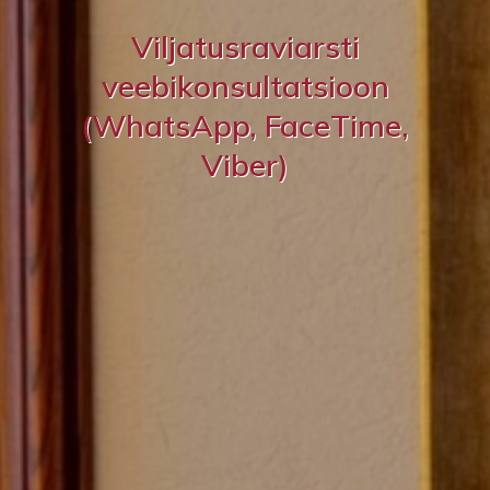
Viljatusraviarsti
veebikonsultatsioon
(WhatsApp, FaceTime,
Viber)