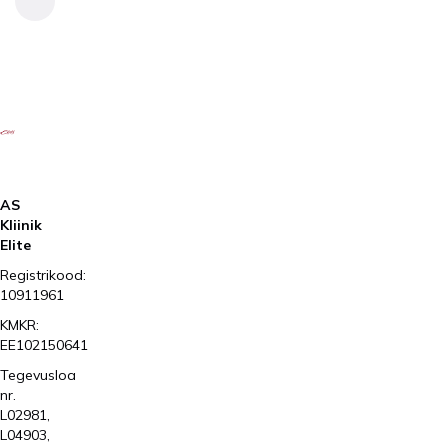
AS
Kliinik
Elite
Registrikood:
10911961
KMKR:
EE102150641
Tegevusloa
nr.
L02981,
L04903,