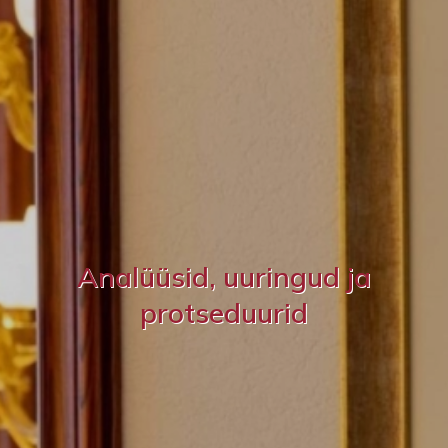
Analüüsid, uuringud ja
protseduurid