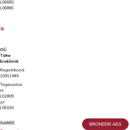
L06683,
L06865
2026
Kliinik
Elite
AS
OÜ
Tähe
Erakliinik
Registrikood:
10911949
Tegevusloa
nr.
L02809
ja
L05030
Avaleht
BRONEERI AEG