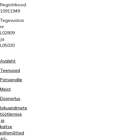
Registrikood:
10911949
Tegevusloa
nr.
L02809
ja
L05030
Avaleht
Teenused
Patsiendile
Meist
Doonorlus
Isikuandmete
töötlemise
ja
kaitse
põhimõtted
AS-