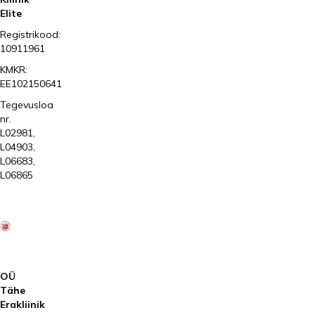
Elite
Registrikood:
10911961
KMKR:
EE102150641
Tegevusloa
nr.
L02981,
L04903,
L06683,
L06865
2026
Kliinik
Elite
AS
OÜ
Tähe
Erakliinik