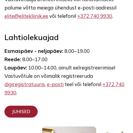
palume võtta meiega ühendust e-posti aadressil
elite@elitekliinik.ee
või telefonil
+372 740 9930
.
Lahtiolekuajad
Esmaspäev - neljapäev:
8.00–19.00
Reede:
8.00–17.00
Laupäev:
10.00–14.00, ainult eelregistreerimisel
Vastuvõtule on võimalik registreeruda
digiregistratuuris
,
e-posti
teel või telefonil
+372 740
9930
.
JUHISED