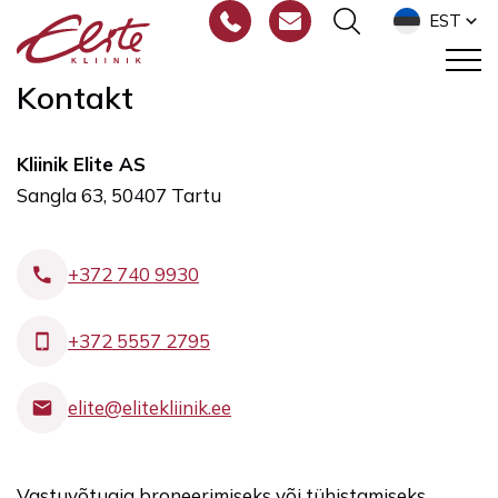
EST
Kontakt
Kliinik Elite AS
Sangla 63, 50407 Tartu
+372 740 9930
+372 5557 2795
elite@elitekliinik.ee
Vastuvõtuaja broneerimiseks või tühistamiseks