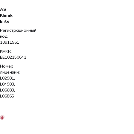
AS
Kliinik
Elite
Регистрационный
код:
10911961
KMKR:
EE102150641
Номер
лицензии:
L02981,
L04903,
L06683,
L06865
2026
Kliinik
Elite
AS