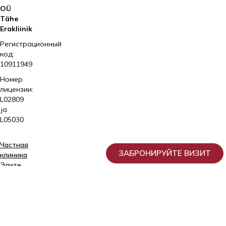
OÜ
Tähe
Erakliinik
Регистрационный
код:
10911949
Номер
лицензии:
L02809
ja
L05030
Частная
ЗАБРОНИРУЙТЕ ВИЗИТ
клиника
Элитe
Услуги
Для
пациента
О