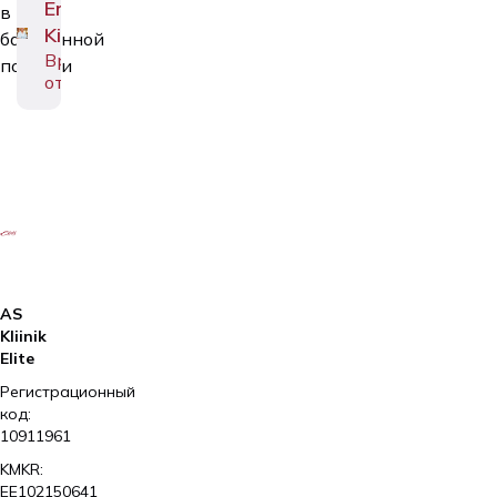
Ene
в
Kivirüüt
барабанной
Врач-
полости
отоларинголог
AS
Kliinik
Elite
Регистрационный
код:
10911961
KMKR:
EE102150641