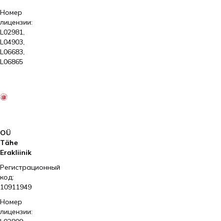
Номер
лицензии:
L02981,
L04903,
L06683,
L06865
2026
Kliinik
Elite
AS
OÜ
Tähe
Erakliinik
Регистрационный
код:
10911949
Номер
лицензии: