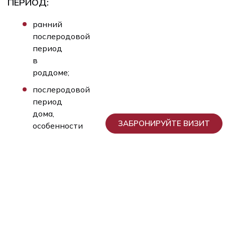
ПЕРИОД:
ранний
послеродовой
период
в
роддоме;
послеродовой
период
дома,
ЗАБРОНИРУЙТЕ ВИЗИТ
особенности
этого
особенного
времени,
адаптация;
восстановление,
поддержка
психического