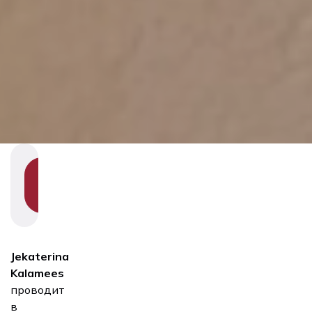
SHOW
SECTION
NAVIGATION
Jekaterina
Kalamees
проводит
в