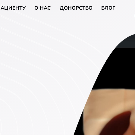
ПАЦИЕНТУ
О НАС
ДОНОРСТВО
БЛОГ
венерические
Общая хирургия
ния
Урологическая хирур
енерология)
Кожная и малая хиру
ции по питанию
Хирургия ЛОР-забол
ции по отказу от
Гинекологическая хи
кология
рургия
ое здоровье
ия, психиатрия)