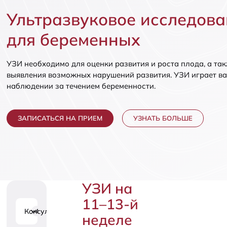
Вакцинаци
Детская неврология
Ультразвуковое исследов
предварит
Маммология
для беременных
УЗИ необходимо для оценки развития и роста плода, а та
выявления возможных нарушений развития. УЗИ играет в
наблюдении за течением беременности.
ЗАПИСАТЬСЯ НА ПРИЕМ
УЗНАТЬ БОЛЬШЕ
УЗИ на
11–13-й
Консультации
4
неделе