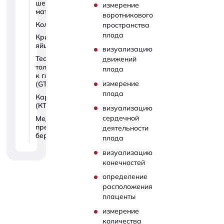
шейки
измерение
матки
воротникового
Кольпоскопия
пространства
плода
Криоконсервация
яйцеклеток
визуализацию
Тест на
движений
толерантность
плода
к глюкозе
измерение
(GTT)
плода
Кардиотокография
(КТГ)
визуализацию
сердечной
Медикаментозное
прерывание
деятельности
беременности
плода
визуализацию
конечностей
определение
расположения
плаценты
измерение
количества