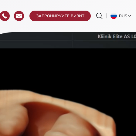
RUS
ЗАБРОНИРУЙТЕ ВИЗИТ
гия
ргия
еваний
рургия