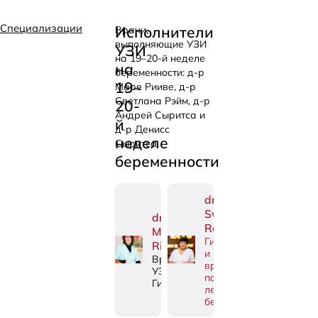
Специализации
Исполнители
Врачи,
выполняющие УЗИ
УЗИ
на 19–20-й неделе
на
беременности: д-р
19–
Маре Рииве, д-р
Светлана Рэйм, д-р
20-
Андрей Сыритса и
й
д-р Денисс
неделе
Сыритса.
беременности
dr
Svetlana
dr
Räim
Mare
Гинеколог
Riive
и
Врач
врач
УЗИ,
по
Гинеколог
лечению
бесплодия