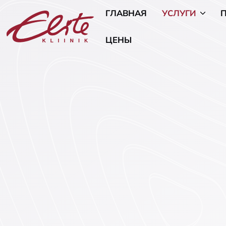
ГЛАВНАЯ
УСЛУГИ
ЦЕНЫ
Аллергология
Кожные и 
заболева
Андрология-урология
(дерматов
Эндокринология
Консульта
Эстетические процедуры
Консульта
Генетика
курения
Гинекология и беременность
Онкогине
Лечение бесплодия
Общая хи
Физиотерапия
Психическ
(психолог
Заболевания уха, горла и носа