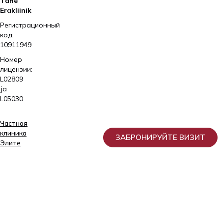
Tähe
Erakliinik
Регистрационный
код:
10911949
Номер
лицензии:
L02809
ja
L05030
Частная
клиника
ЗАБРОНИРУЙТЕ ВИЗИТ
Элитe
Услуги
Для
пациента
О
нас