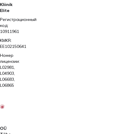
Kliinik
Elite
Регистрационный
код:
10911961
KMKR:
EE102150641
Номер
лицензии:
L02981,
L04903,
L06683,
L06865
2026
Kliinik
Elite
AS
OÜ