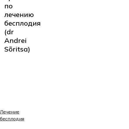
по
лечению
бесплодия
(dr
Andrei
Sõritsa)
Цена (платно/
Услуга
индивидуально)
Первичный
130€ / 100€
приём
Повторный
Лечение
115€ / 85€
приём
бесплодия