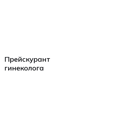
Прием для
55€ / 45€
пар
Регистрация
45€ / 35€
беременности
Прейскурант
гинеколога
Цена (платно/
Услуга
индивидуально)
Первичный
приём*
*Приём по
95€ / 65€
системе