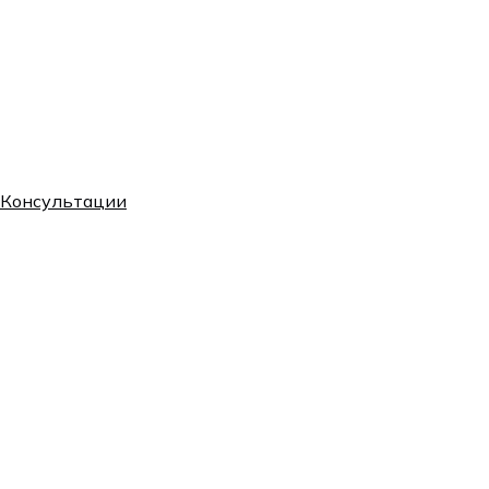
Tervisekassa для
застрахованных
лиц 0/5/20 евро
Повторный
приём*
*Приём по
85€ / 60€
системе
Консультации
Tervisekassa для
застрахованных
лиц 0/5/20 евро