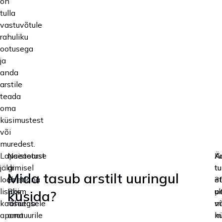
on
tulla
vastuvõtule
rahuliku
ootusega
ja
anda
arstile
teada
oma
küsimustest
või
muredest.
Lapseootuse
Naistearst
Ku
Ä
jälgimisel
dr
tu
t
Mida tasub arstilt uuringul
loeb
Svetlana
3
et
lisaks
Räim
ul
p
küsida?
kaasaegsele
rõhutab
võ
me
aparatuurile
oma
kü
m