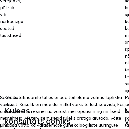
verejooks,
s
v
põletik
e
k
või
si
aj
narkoosiga
e
k
seotud
k
tüsistused.
m
ar
s
nä
n
te
te
si
aj
Seetõttu
Konsultatsioonile tulles ei pea teil olema valmis lõplikku
P
võib
otsust. Kasulik on mõelda, millal võiksite last soovida, kas
j
Kuidas
M
arst
teie peres on esinenud varast menopausi ning milliseid
o
mõnel
ravimeid või tervisemuresid tuleks arstiga arutada. Võite
s
konsultatsiooniks
v
juhul
kaasa võtta ka varasemate günekoloogiliste uuringute
tä