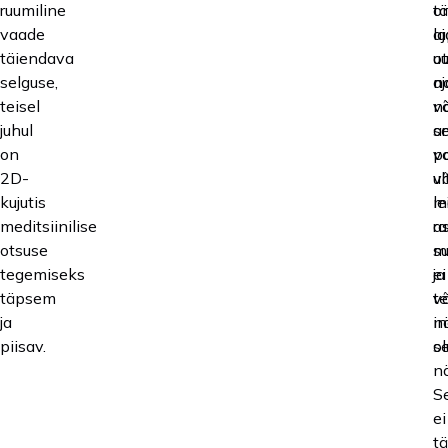
ruumiline
t
o
vaade
aj
l
täiendava
o
uu
selguse,
na
aj
teisel
v
n
juhul
a
se
on
v
p
2D-
ul
võ
kujutis
le
m
meditsiinilise
r
as
otsuse
su
m
tegemiseks
ja
ei
täpsem
te
v
ja
in
n
piisav.
ol
se
n
S
ei
t