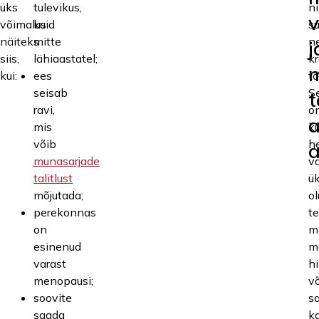
üks
tulevikus,
n
võimalus
kuid
s
näiteks
mitte
n
j
siis,
lähiaastatel;
k
kui:
ees
t
seisab
S
t
ravi,
o
a
mis
k
võib
h
a
munasarjade
v
talitlust
ü
mõjutada;
ol
perekonnas
te
on
m
esinenud
m
varast
h
menopausi;
v
soovite
s
saada
k