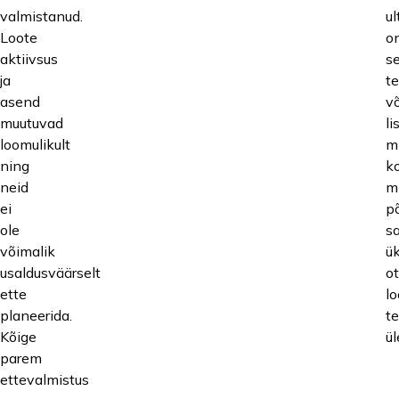
valmistanud.
ul
Loote
o
aktiivsus
se
ja
te
asend
v
muutuvad
li
loomulikult
m
ning
ko
neid
mi
ei
põ
ole
s
võimalik
ük
usaldusväärselt
o
ette
lo
planeerida.
te
Kõige
ül
parem
ettevalmistus