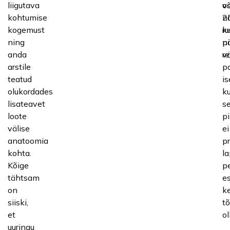
liigutava
o
v
kohtumise
2
n
kogemust
ku
ru
ning
n
pi
anda
v
re
arstile
pa
teatud
is
olukordades
ku
lisateavet
s
loote
pi
välise
ei
anatoomia
pr
kohta.
l
Kõige
p
tähtsam
e
on
ke
siiski,
t
et
ol
uuringu