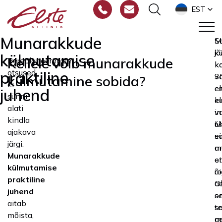
EST
Munarakkude
M
Sa
k
j
külmutamise
Kellele võib munarakkude
Pereplaneerimise
k
ko
otsused
praktiline
v
3
külmutamine sobida?
ei
e
el
juhend
sünni
e
ku
alati
i
v
kindla
M
ük
ajakava
s
ei
järgi.
a
m
Munarakkude
e
o
külmutamise
r
õi
praktiline
a
Ol
juhend
s
o
aitab
s
te
mõista,
a
m