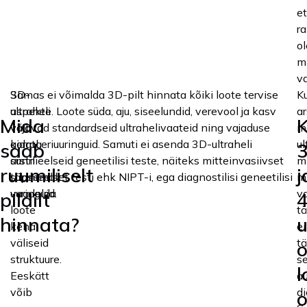
et
r
o
m
va
3D-
Samas ei võimalda 3D-pilt hinnata kõiki loote tervise
Ku
ultraheli
aspekte. Loote süda, aju, siseelundid, verevool ja kasv
ar
Mida
võib
vajavad standardseid ultrahelivaateid ning vajaduse
m
aidata
korral eriuuringuid. Samuti ei asenda 3D-ultraheli
ul
saab
arstil
sünnieelseid geneetilisi teste, näiteks mitteinvasiivset
mi
ruumiliselt
j
täpsemalt
sünnieelset testi ehk NIPT-i, ega diagnostilisi geneetilisi
m
vaadelda
uuringuid.
v
pildilt
loote
t
hinnata?
u
keha
ei
väliseid
t
struktuure.
s
l
Eeskätt
a
võib
di
o