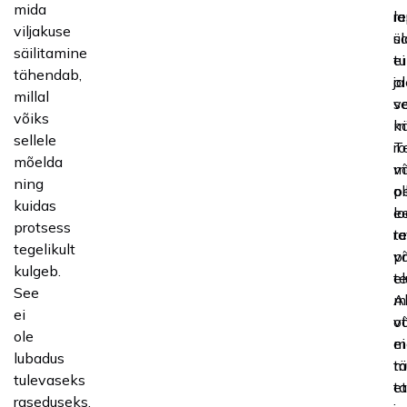
mida
l
re
viljakuse
s
ül
säilitamine
ei
tu
tähendab,
ol
ja
millal
v
se
võiks
k
mi
sellele
Te
ro
mõelda
v
m
ning
ol
p
kuidas
e
l
protsess
ra
te
tegelikult
võ
p
kulgeb.
te
el
See
m
A
ei
v
o
ole
m
ei
lubadus
m
t
tulevaseks
ta
et
raseduseks,