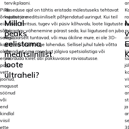
tervikplaani.
a
Pildi
Raseduse ajal on tähtis eristada mälestuseks tehtavat
K
õnnestumine
kujutist ja meditsiiniliselt põhjendatud uuringut. Kui teil
ra
Millal
M
ei
esineb veritsus, tugev või püsiv kõhuvalu, loote liigutuste
r
sõltu
märgatav vähenemine pärast seda, kui liigutused on juba
p
peaks
v
sellest,
regulaarselt tuntavad, või muu äkiline mure, ei ole 3D-
a
eelistama
E
kas
pildi vastuvõtt õige lahendus. Sellisel juhul tuleb võtta
s
olete
ühendust oma rasedust jälgiva spetsialistiga või
k
meditsiinilist
K
enne
pöörduda kiiret abi pakkuvasse raviasutusse.
s
loote
palju
jä
vett
k
ultraheli?
joonud,
vi
magusat
va
söönud
an
või
s
end
ja
kindlal
ar
viisil
se
ette
3