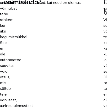
valmistuda?
E
arutada
või analüüside vastused, kui need on olemas.
k
võimalust
e
K
teha
po
rohkem
Vi
kui
sä
üks
v
kogumistsükkel.
t
See
k
ei
k
ole
ku
automaatne
lo
soovitus,
võ
vaid
su
otsus,
Ü
mis
ne
sõltub
t
teie
ei
vanusest,
ol
uuringutulemustest,
va