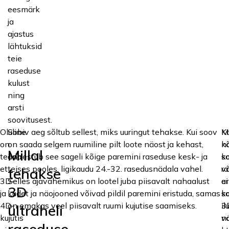
eesmärk
ja
ajastus
lähtuksid
teie
raseduse
kulust
ning
arsti
soovitusest.
Oluline
Sobiv aeg sõltub sellest, miks uuringut tehakse. Kui soov
Me
K
on
on saada selgem ruumiline pilt loote näost ja kehast,
n
k
Millal
teada,
õnnestub see sageli kõige paremini raseduse kesk- ja
ko
s
et
teises pooles, ligikaudu 24.-32. rasedusnädala vahel.
v
r
tehakse
3D-
Selles ajavahemikus on lootel juba piisavalt nahaalust
ar
ei
3D
ja
kudet ja näojooned võivad pildil paremini eristuda, samas
k
s
4D-
on emakas veel piisavalt ruumi kujutise saamiseks.
3
il
ultraheli
kujutis
v
nä
raseduse