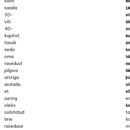
soov
ku
ek
saada
p
U
3D-
võ
o
või
l
ül
4D-
s
va
kujutist,
uu
ku
tasub
os
p
seda
ku
se
oma
t
v
rasedust
e
r
jälgiva
ül
h
arstiga
kü
jä
arutada,
mi
ol
et
v
e
uuring
v
–
oleks
k
se
sobitatud
t
teie
k
raseduse
m