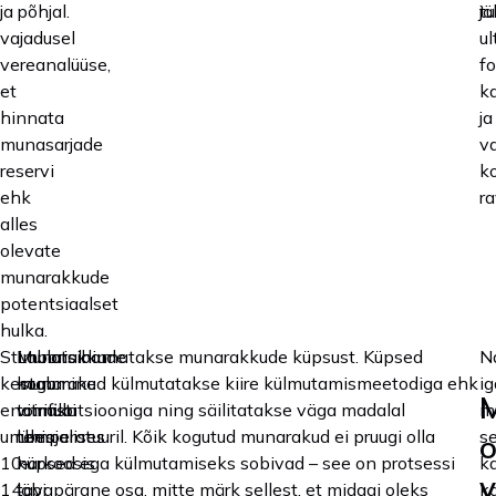
ja
põhjal.
tu
jä
vajadusel
ul
vereanalüüse,
fo
et
k
hinnata
ja
munasarjade
v
reservi
k
ehk
ra
alles
olevate
munarakkude
potentsiaalset
hulka.
Stimulatsioon
Munarakkude
Laboris hinnatakse munarakkude küpsust. Küpsed
N
kestab
kogumine
munarakud külmutatakse kiire külmutamismeetodiga ehk
ig
M
enamasti
toimub
vitrifikatsiooniga ning säilitatakse väga madalal
me
umbes
lühiajalises
temperatuuril. Kõik kogutud munarakud ei pruugi olla
s
10-
narkoosis
küpsed ega külmutamiseks sobivad – see on protsessi
k
v
14
läbi
tavapärane osa, mitte märk sellest, et midagi oleks
k