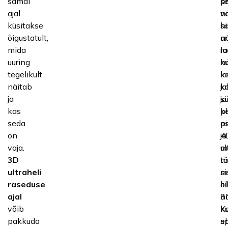
samal
se
p
ajal
v
n
küsitakse
h
s
õigustatult,
ar
n
mida
r
lo
uuring
ku
n
tegelikult
lo
k
näitab
k
ja
ja
s
ja
kas
p
k
seda
a
pi
on
ja
4
vaja.
m
ul
3D
m
t
ultraheli
me
si
raseduse
ol
li
ajal
nä
3
võib
K
ku
pakkuda
sp
e