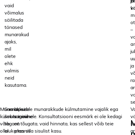
ja
p
vaid
vi
k
võimalus
m
säilitada
o
tänased
–
munarakud
v
ajaks,
a
mil
ju
olete
uu
ehk
ja
valmis
v
neid
ra
kasutama.
a
va
se
Munarakkude
Samas ei ole munarakkude külmutamine vajalik ega
lapse
V
külmutamine
sobiv igaühele. Konsultatsiooni eesmärk ei ole kedagi
saamine
v
võib
tagant tõugata, vaid hinnata, kas sellest võib teie
on
m
olla
olukorras olla sisulist kasu.
plaanis
a