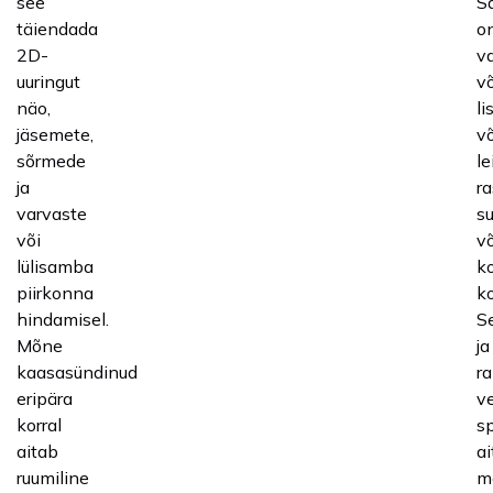
see
Sa
täiendada
o
2D-
va
uuringut
v
näo,
li
jäsemete,
võ
sõrmede
le
ja
r
varvaste
s
või
võ
lülisamba
k
piirkonna
ko
hindamisel.
S
Mõne
ja
kaasasündinud
ra
eripära
ve
korral
sp
aitab
a
ruumiline
m