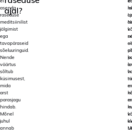
ei
k
et
asenda
m
lu
ajal?
raseduse
aj
L
meditsiinilist
N
a
jälgimist
v
k
ega
se
n
tavapäraseid
ol
ee
sõeluuringuid.
ab
p
Nende
ku
p
väärtus
o
l
sõltub
va
h
küsimusest,
t
n
mida
m
e
arst
n
k
parasjagu
m
er
hindab.
ku
m
Mõnel
võ
ku
juhul
ul
kv
annab
U
M