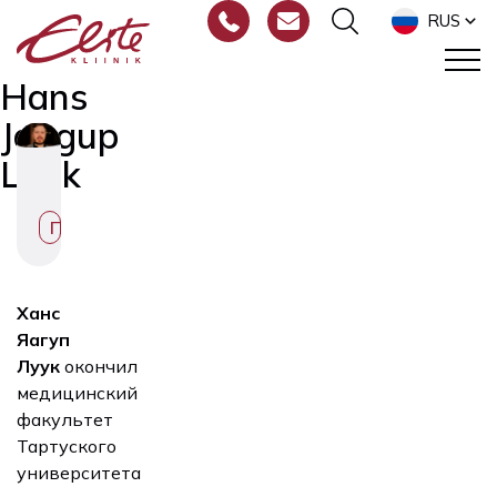
RUS
Hans
Jaagup
Luuk
Психиатрист
Ханс
Яагуп
Луук
окончил
медицинский
факультет
Тартуского
университета