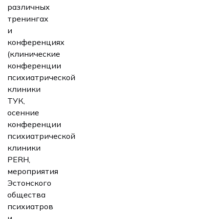
различных
тренингах
и
конференциях
(клинические
конференции
психиатрической
клиники
ТУК,
осенние
конференции
психиатрической
клиники
PERH,
мероприятия
Эстонского
общества
психиатров
и