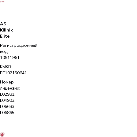
AS
Kliinik
Elite
Регистрационный
код:
10911961
KMKR:
EE102150641
Номер
лицензии:
L02981,
L04903,
L06683,
L06865
2026
Kliinik
Elite