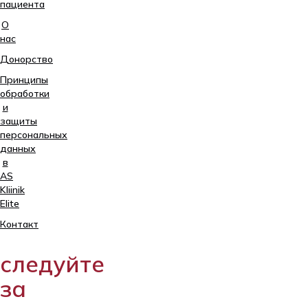
пациента
О
нас
Донорство
Принципы
обработки
и
защиты
персональных
данных
в
AS
Kliinik
Elite
Tartu,
Контакт
Sangla
63
следуйте
5557
2795
за
+372