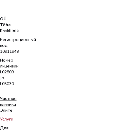
AS
OÜ
Tähe
Erakliinik
Регистрационный
код:
10911949
Номер
лицензии:
L02809
ja
L05030
Частная
клиника
Элитe
Услуги
Для