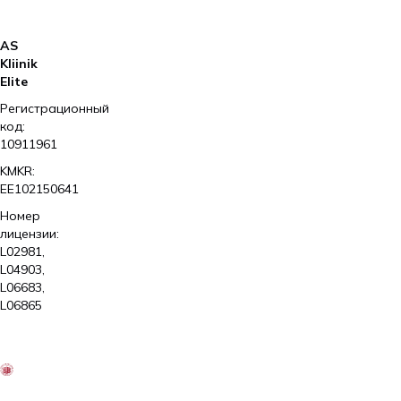
AS
Kliinik
Elite
Регистрационный
код:
10911961
KMKR:
EE102150641
Номер
лицензии:
L02981,
L04903,
L06683,
L06865
2026
Kliinik
Elite
AS