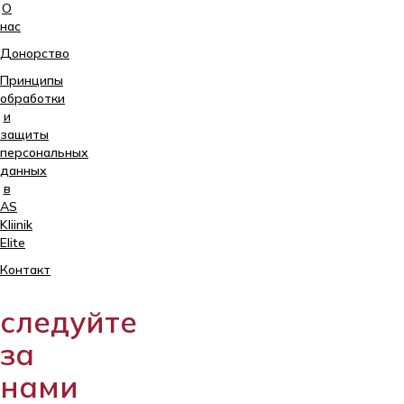
О
нас
Донорство
Принципы
обработки
и
защиты
персональных
данных
в
AS
Kliinik
Elite
Tartu,
Контакт
Sangla
63
следуйте
5557
2795
за
+372
нами
740