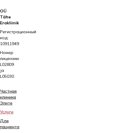
OÜ
Tähe
Erakliinik
Регистрационный
код:
10911949
Номер
лицензии:
L02809
ja
L05030
Частная
клиника
Элитe
Услуги
Для
пациента