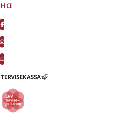
9930
на
info@elitekliinik.ee