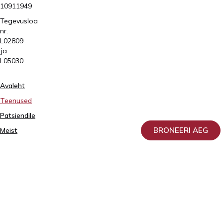
10911949
Tegevusloa
nr.
L02809
ja
L05030
Avaleht
Teenused
Patsiendile
BRONEERI AEG
Meist
Doonorlus
Isikuandmete
töötlemise
ja
kaitse
põhimõtted
AS-
is