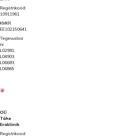
Registrikood:
10911961
KMKR:
EE102150641
Tegevusloa
nr.
L02981,
L04903,
L06683,
L06865
2026
Kliinik
Elite
AS
OÜ
Tähe
Erakliinik
Registrikood: