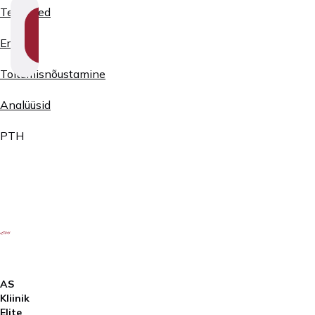
Teenused
SHOW
SECTION
Erialad
NAVIGATION
Toitumisnõustamine
Analüüsid
PTH
AS
Kliinik
Elite