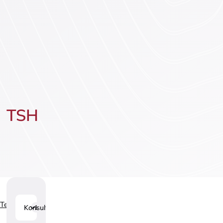
Vaktsineeri
Lasteneuroloogia
ettetellimis
TSH
Teenused
Konsultatsioonid
1