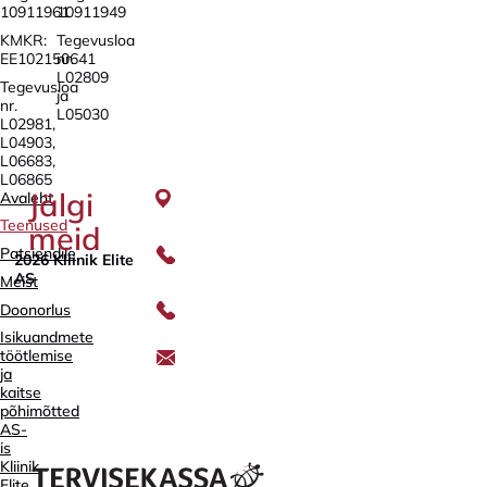
10911961
10911949
KMKR:
Tegevusloa
EE102150641
nr.
L02809
Tegevusloa
ja
nr.
L05030
L02981,
L04903,
L06683,
L06865
Tartu,
Jälgi
Avaleht
Sangla
63
Teenused
meid
5557
Patsiendile
2026 Kliinik Elite
2795
AS
Meist
+372
Doonorlus
740
9930
Isikuandmete
töötlemise
info@elitekliinik.ee
ja
kaitse
põhimõtted
AS-
is
Kliinik
Elite