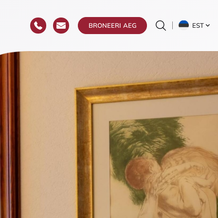
EST
BRONEERI AEG
uste
ia