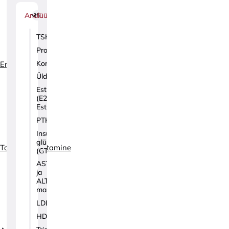
Analüüsid
15
TSH
Prolaktiin
Kortisool
Erialad
Üldtestosteroon
Estradiool
(E2,
Estradiol)
PTH
Insuliin,
glükoos
Toitumisnõustamine
(GTT)
AST
ja
ALT-
maks
LDL
HDL