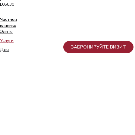
L05030
Частная
клиника
Элитe
Услуги
ЗАБРОНИРУЙТЕ ВИЗИТ
Для
пациента
О
нас
Донорство
Принципы
обработки
и
защиты
персональных
данных
в
AS