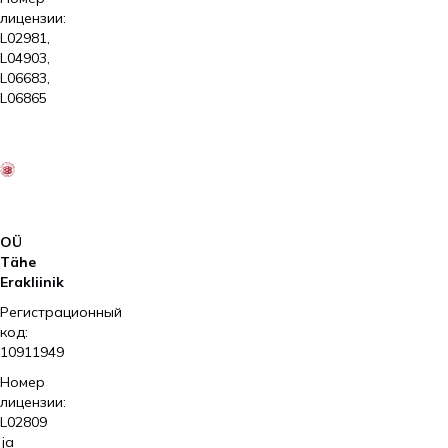
лицензии:
L02981,
L04903,
L06683,
L06865
2026
Kliinik
Elite
AS
OÜ
Tähe
Erakliinik
Регистрационный
код:
10911949
Номер
лицензии:
L02809
ja