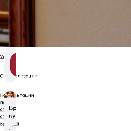
Услуги
SHOW
SECTION
NAVIGATION
Специализации
Консультации
по
Бросай
отказу
курить
от
курения
ПОСМОТРЕТЬ