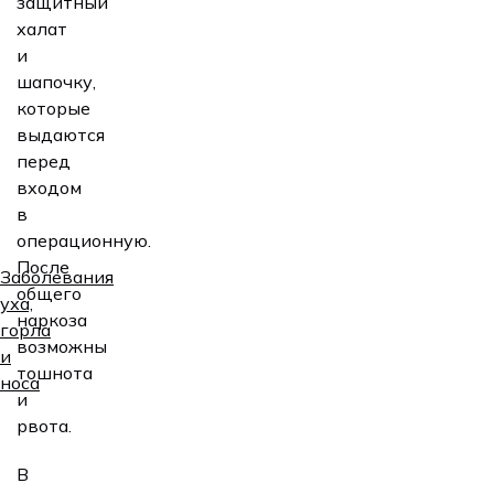
защитный
халат
и
шапочку,
которые
выдаются
перед
входом
в
операционную.
После
Заболевания
общего
уха,
наркоза
горла
возможны
и
тошнота
носа
и
рвота.
В