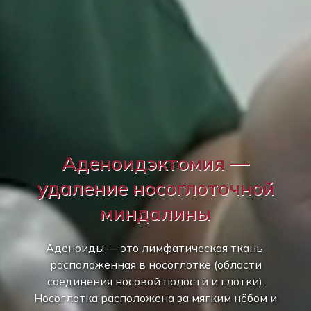
Аденоидэктомия —
удаление носоглоточной
миндалины
Аденоиды — это лимфатическая ткань,
расположенная в носоглотке (области
соединения носовой полости и глотки).
Носоглотка расположена за мягким нёбом и