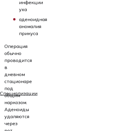
инфекции
уха
аденоидная
аномалия
прикуса
Операция
обычно
проводится
в
дневном
стационаре
под
Специализации
общим
наркозом.
Аденоиды
удаляются
через
рот