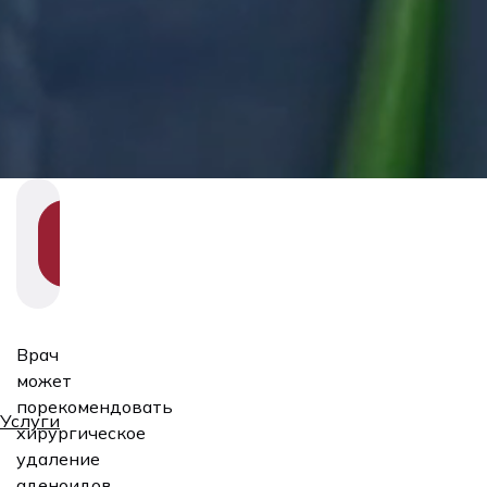
SHOW
SECTION
NAVIGATION
Врач
может
порекомендовать
Услуги
хирургическое
удаление
аденоидов,