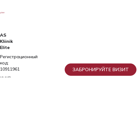
AS
Kliinik
Elite
Регистрационный
код:
10911961
ЗАБРОНИРУЙТЕ ВИЗИТ
KMKR:
EE102150641
Номер
лицензии:
L02981,
L04903,
L06683,
L06865
2026