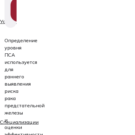
SHOW
SECTION
NAVIGATION
Услуги
Определение
уровня
ПСА
используется
для
раннего
выявления
риска
рака
предстательной
железы
и
Специализации
оценки
эффективности