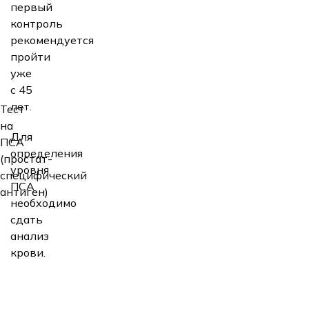
первый
контроль
рекомендуется
пройти
уже
с 45
лет.
Тест
на
Для
ПСА
определения
(простат-
уровня
специфический
ПСА
антиген)
необходимо
сдать
анализ
крови.