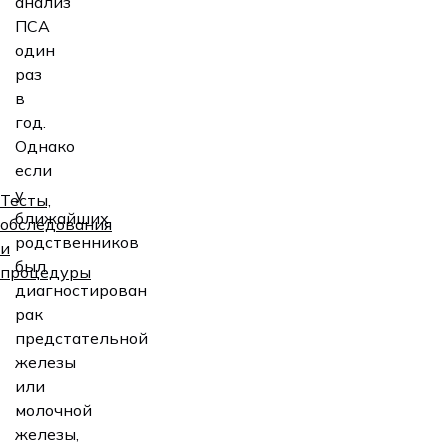
анализ
ПСА
один
раз
в
год.
Однако
если
у
Тесты,
ближайших
обследования
родственников
и
был
процедуры
диагностирован
рак
предстательной
железы
или
молочной
железы,