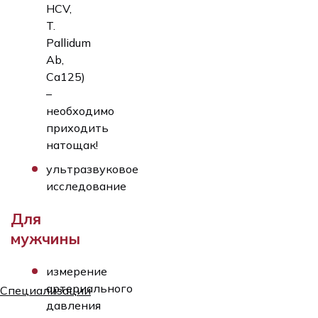
HCV,
T.
Pallidum
Ab,
Ca125)
–
необходимо
приходить
натощак!
ультразвуковое
исследование
Для
мужчины
измерение
артериального
Специализации
давления