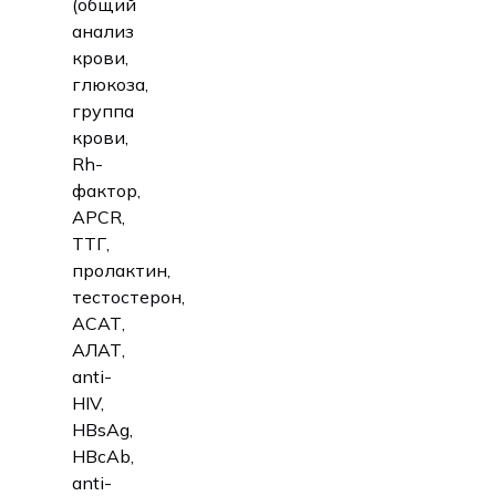
(общий
анализ
крови,
глюкоза,
группа
крови,
Rh-
фактор,
APCR,
ТТГ,
пролактин,
тестостерон,
АСАТ,
АЛАТ,
anti-
HIV,
HBsAg,
HBcAb,
anti-