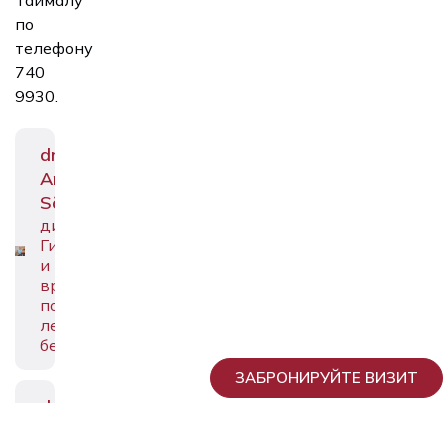
по
телефону
740
9930.
dr
Andrei
Sõritsa
директор,
Гинеколог
и
врач
по
лечению
бесплодия
ЗАБРОНИРУЙТЕ ВИЗИТ
dr
Deniss