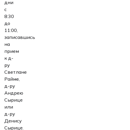
дни
с
8:30
до
11:00,
записавшись
на
прием
к д-
ру
Светлане
Райме,
д-ру
Андрею
Сырице
или
д-ру
Денису
Сырице.