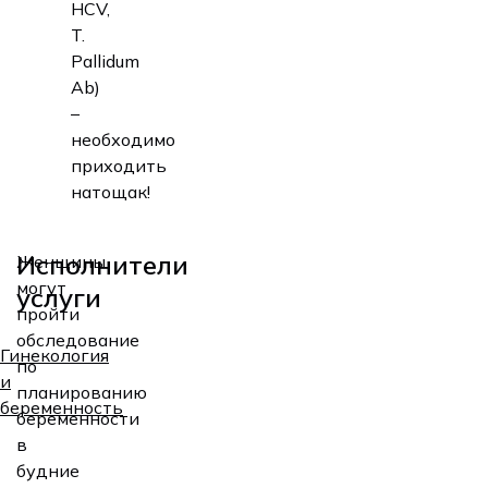
HCV,
T.
Pallidum
Ab)
–
необходимо
приходить
натощак!
Исполнители
Женщины
могут
услуги
пройти
обследование
Гинекология
по
и
планированию
беременность
беременности
в
будние