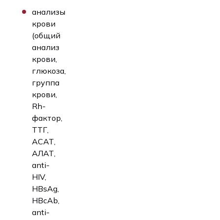
анализы
крови
(общий
анализ
крови,
глюкоза,
группа
крови,
Rh-
фактор,
ТТГ,
АСАТ,
АЛАТ,
anti-
HIV,
HBsAg,
HBcAb,
anti-