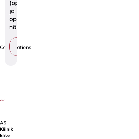
(operatsioonieelne
ja
operatsioonijärgne
nõustamine)
VIEW
Consultations
SERVICE
AS
Kliinik
Elite