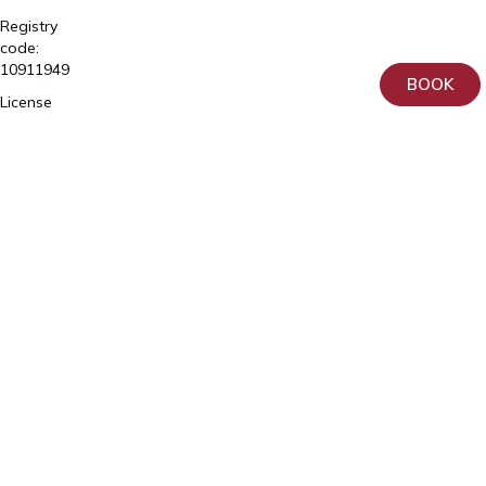
Registry
code:
10911949
BOOK
License
number
L02809
ja
L05030
Tartu,
Home
Sangla
Services
63
Patient
5557
Information
2795
About
+372
us
740
9930
Donation
info@elitekliinik.ee
Principles
for