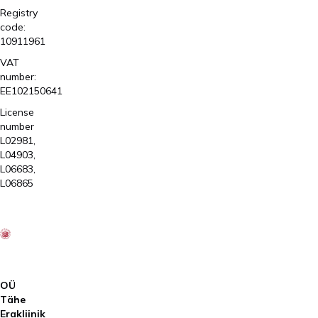
Registry
code:
10911961
VAT
number:
EE102150641
License
number
L02981,
L04903,
L06683,
L06865
OÜ
Tähe
Erakliinik