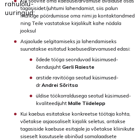
Kui soovite oma kaebuse/arvamuse avalduse osas
rahulolu-
tagasisidet/juhtumi lahendamist, siis palun
uuringud:
märkige pöördumisse oma nimi ja kontaktandmed
ning Teile vastatakse kirjalikult kahe nädala
jooksul
Asjaolude selgitamiseks ja lahendamiseks
suunatakse esitatud kaebused/arvamused edasi:
õdede tööga seonduvad küsimused-
õendusjuht
Gerli Raieste
arstide ravitööga seotud küsimused-
dr
Andrei Sõritsa
üldise töökorraldusega seotud küsimused-
kvaliteedijuht
Malle Tiidelepp
Kui kaebus esitatakse konkreetse töötaja kohta,
võetakse asjaosaliselt kirjalik seletus, antakse
tagasiside kaebuse esitajale ja võetakse kliinikute
siseselt kasutusele abinõud samalaadsete