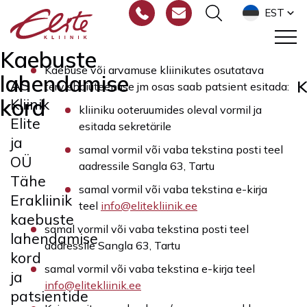
EST
Kaebuste
Kaebuse või arvamuse kliinikutes osutatava
lahendamise
AS
K
tervishoiuteenuse jm osas saab patsient esitada:
kord
Kliinik
kliiniku ooteruumides oleval vormil ja
Elite
esitada sekretärile
ja
samal vormil või vaba tekstina posti teel
OÜ
aadressile Sangla 63, Tartu
Tähe
samal vormil või vaba tekstina e-kirja
Erakliinik
teel
info@elitekliinik.ee
kaebuste
samal vormil või vaba tekstina posti teel
lahendamise
aadressile Sangla 63, Tartu
kord
samal vormil või vaba tekstina e-kirja teel
ja
info@elitekliinik.ee
patsientide