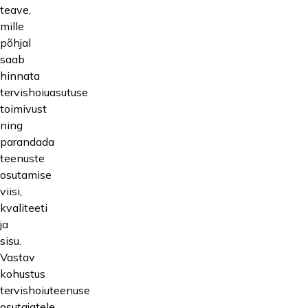
teave,
mille
põhjal
saab
hinnata
tervishoiuasutuse
toimivust
ning
parandada
teenuste
osutamise
viisi,
kvaliteeti
ja
sisu.
Vastav
kohustus
tervishoiuteenuse
osutajatele