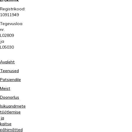
Erakliinik
Registrikood:
10911949
Tegevusloa
nr.
L02809
ja
L05030
Avaleht
Teenused
Patsiendile
Meist
Doonorlus
Isikuandmete
töötlemise
ja
kaitse
põhimõtted