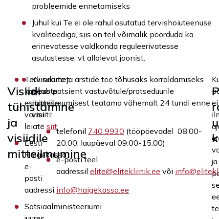
probleemide ennetamiseks
Juhul kui Te ei ole rahul osutatud tervishoiuteenuse
kvaliteediga, siis on teil võimalik pöörduda ka
erinevatesse valdkonda reguleerivatesse
asutustesse, vt allolevat joonist.
Terviseamet,
Kliinikute ja arstide töö tõhusaks korraldamiseks
Ku
Visiidi
P
kaebuste
peab patsient vastuvõtule/protseduurile
p
esitamise
mitteilmumisest teatama vähemalt 24 tundi enne
ei
tühistamine
r
vormi
visiiti:
i
ja
u
leiate
siit
.
aj
telefonil
740 9930
(tööpäevadel 08.00-
visiidile
k
er
Eesti
20.00, laupäeval 09.00-15.00)
v
mitteilmumine
Haigekassa,
e-posti teel
ja
e-
aadressil
elite@elitekliinik.ee
või
info@elitekl
p
posti
se
aadressi
info@haigekassa.ee
e
Sotsiaalministeeriumi
te
juures