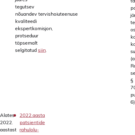
t
tegutsev
p
nõuandev tervishoiuteenuse
jä
kvaliteedi
t
ekspertkomisjon,
o
protseduur
ko
täpsemalt
k
selgitatud
siin
.
s
(a
R
s
§
7
p
6)
Alates
2022.aasta
2022.
patsientide
aastast
rahulolu-