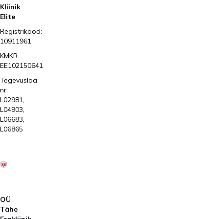
Kliinik
Elite
Registrikood:
10911961
KMKR:
EE102150641
Tegevusloa
nr.
L02981,
L04903,
L06683,
L06865
2026
Kliinik
Elite
AS
OÜ
Tähe