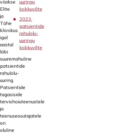
viiakse
uuringu
Elite
kokkuvõte
ja
2023.
Tähe
patsientide
kliinikus
rahulolu-
igal
uuringu
aastal
kokkuvõte
läbi
suuremahuline
patsientide
rahulolu-
uuring.
Patsientide
tagasiside
tervishoiuteenustele
ja
teenuseosutajatele
on
oluline