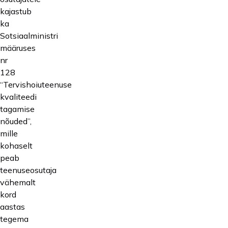
kajastub
ka
Sotsiaalministri
määruses
nr
128
“Tervishoiuteenuse
kvaliteedi
tagamise
nõuded”,
mille
kohaselt
peab
teenuseosutaja
vähemalt
kord
aastas
tegema