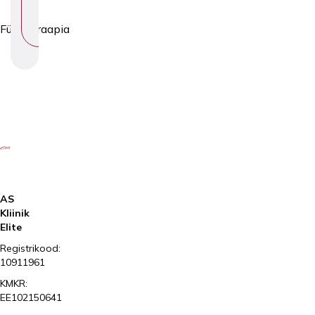
E
M
Füsioteraapia
A
AS
Kliinik
Elite
Registrikood:
10911961
KMKR:
EE102150641