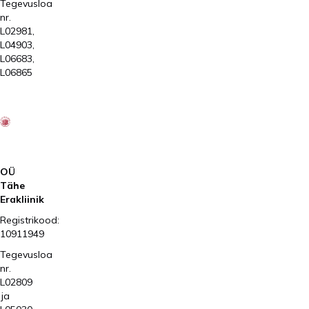
Tegevusloa
nr.
L02981,
L04903,
L06683,
L06865
2026
Kliinik
Elite
AS
OÜ
Tähe
Erakliinik
Registrikood:
10911949
Tegevusloa
nr.
L02809
ja