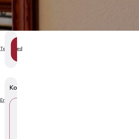
SHOW
Teenused
SECTION
NAVIGATION
Konsultatsioonid
Erialad
V
A
L
I
T
E