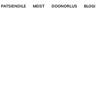
PATSIENDILE
MEIST
DOONORLUS
BLOGI
gia
Üldkirurgia
suguhaigused
Uroloogiline kirurgia
neroloogia)
Nahk ja pisikirurgia
õustamine
Kõrva-nina-kurguhaig
loobumise nõustamine
kirurgia
oloogia
Günekoloogiline kirurg
a
vis (psühholoogia,
ia)