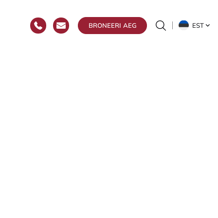
EST
BRONEERI AEG
uste
ia