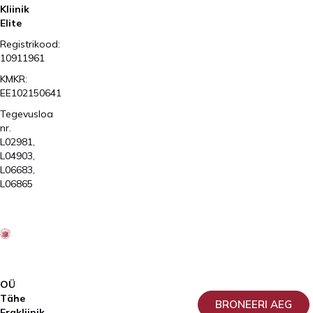
Kliinik
Elite
Registrikood:
10911961
KMKR:
EE102150641
Tegevusloa
nr.
L02981,
L04903,
L06683,
L06865
2026
Kliinik
Elite
AS
OÜ
Tähe
BRONEERI AEG
Erakliinik