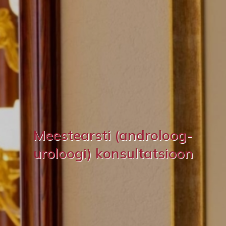
Meestearsti (androloog-
uroloogi) konsultatsioon