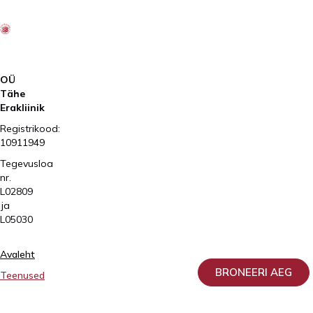
Elite
AS
OÜ
Tähe
Erakliinik
Registrikood:
10911949
Tegevusloa
nr.
L02809
ja
L05030
Avaleht
BRONEERI AEG
Teenused
Patsiendile