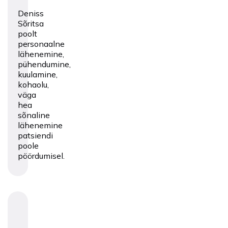
Deniss
Sõritsa
poolt
personaalne
lähenemine,
pühendumine,
kuulamine,
kohaolu,
väga
hea
sõnaline
lähenemine
patsiendi
poole
pöördumisel.