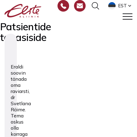
EST
Patsientide
tagasiside
Eraldi
soovin
tänada
oma
raviarsti,
dr
Svetlana
Räime.
Tema
oskus
olla
korraga