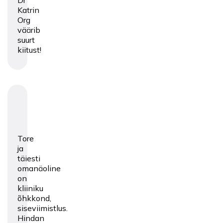
Dr
Katrin
Org
väärib
suurt
kiitust!
Tore
ja
täiesti
omanäoline
on
kliiniku
õhkkond,
siseviimistlus.
Hindan