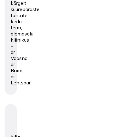
kõrgelt
suurepäraste
tohtrite,
keda
tean,
olemasolu
kliinikus
–
dr
Vaasna,
dr
Räim,
dr
Lehtsaar!