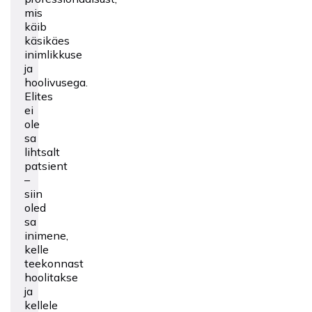
mis
käib
käsikäes
inimlikkuse
ja
hoolivusega.
Elites
ei
ole
sa
lihtsalt
patsient
–
siin
oled
sa
inimene,
kelle
teekonnast
hoolitakse
ja
kellele