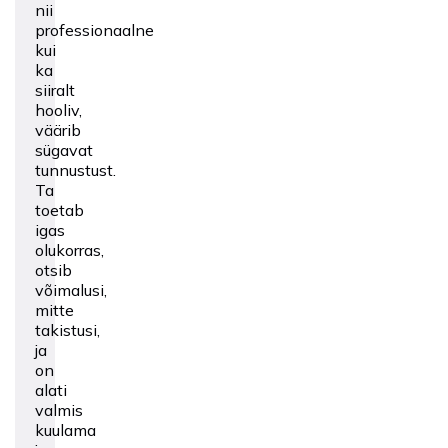
nii
professionaalne
kui
ka
siiralt
hooliv,
väärib
sügavat
tunnustust.
Ta
toetab
igas
olukorras,
otsib
võimalusi,
mitte
takistusi,
ja
on
alati
valmis
kuulama