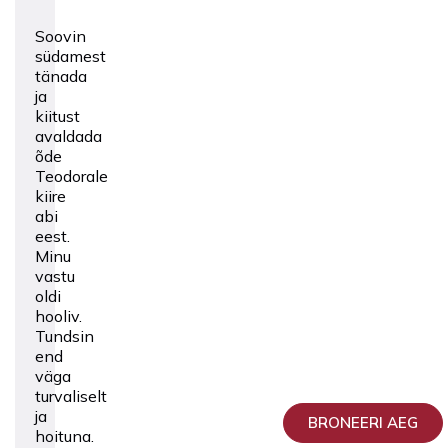
Soovin
südamest
tänada
ja
kiitust
avaldada
õde
Teodorale
kiire
abi
eest.
Minu
vastu
oldi
hooliv.
Tundsin
end
väga
turvaliselt
ja
BRONEERI AEG
hoituna.