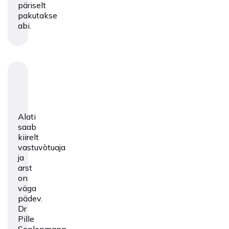
päriselt
pakutakse
abi.
Alati
saab
kiirelt
vastuvòtuaja
ja
arst
on
väga
pädev.
Dr
Pille