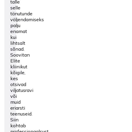
talle
selle
tänutunde
väljendamiseks
palju
enamat
kui
lihtsalt
sõnad.
Soovitan
Elite
kliinikut
kõigile,
kes
otsivad
viljatusravi
või
muid
eriarsti
teenuseid.
Siin
kohtab
professionaalsust,