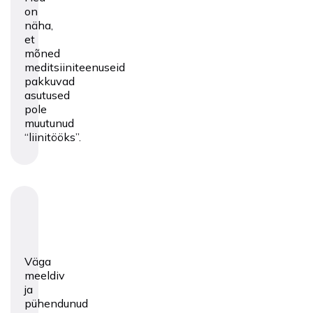
on
näha,
et
mõned
meditsiiniteenuseid
pakkuvad
asutused
pole
muutunud
“liinitööks”.
Väga
meeldiv
ja
pühendunud