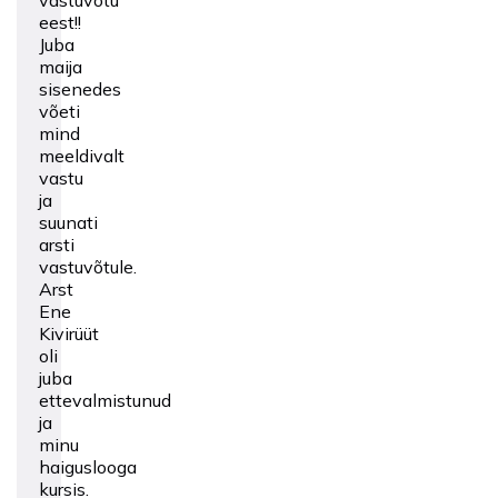
vastuvõtu
eest!!
Juba
maija
sisenedes
võeti
mind
meeldivalt
vastu
ja
suunati
arsti
vastuvõtule.
Arst
Ene
Kivirüüt
oli
juba
ettevalmistunud
ja
minu
haiguslooga
kursis.