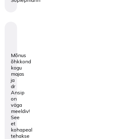
Soplepmann
Mõnus
õhkkond
kogu
majas
ja
dr
Ansip
on
väga
meeldiv!
See
et
kohapeal
tehakse