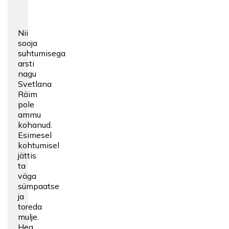
Nii
sooja
suhtumisega
arsti
nagu
Svetlana
Räim
pole
ammu
kohanud.
Esimesel
kohtumisel
jättis
ta
väga
sümpaatse
ja
toreda
mulje.
Hea