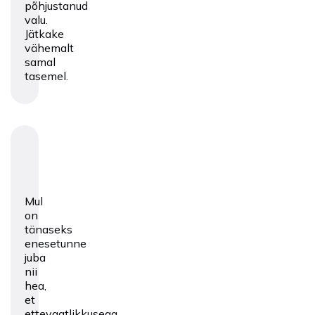
põhjustanud
valu.
Jätkake
vähemalt
samal
tasemel.
Mul
on
tänaseks
enesetunne
juba
nii
hea,
et
ettevaatlikkusega