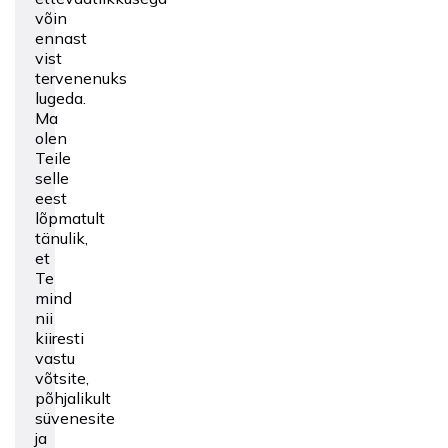
võin
ennast
vist
tervenenuks
lugeda.
Ma
olen
Teile
selle
eest
lõpmatult
tänulik,
et
Te
mind
nii
kiiresti
vastu
võtsite,
põhjalikult
süvenesite
ja