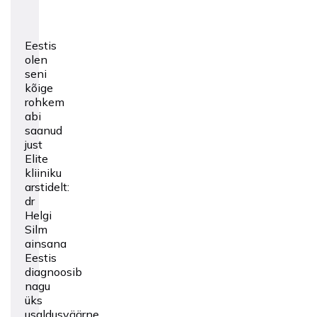
Eestis
olen
seni
kõige
rohkem
abi
saanud
just
Elite
kliiniku
arstidelt:
dr
Helgi
Silm
ainsana
Eestis
diagnoosib
nagu
üks
usaldusväärne