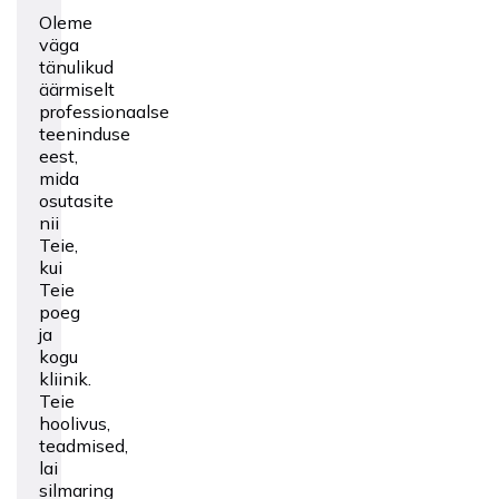
Oleme
väga
tänulikud
äärmiselt
professionaalse
teeninduse
eest,
mida
osutasite
nii
Teie,
kui
Teie
poeg
ja
kogu
kliinik.
Teie
hoolivus,
teadmised,
lai
silmaring