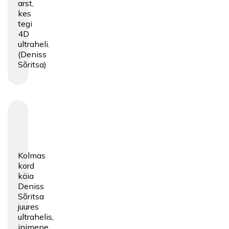
arst,
kes
tegi
4D
ultraheli.
(Deniss
Sõritsa)
Kolmas
kord
käia
Deniss
Sõritsa
juures
ultrahelis,
inimene