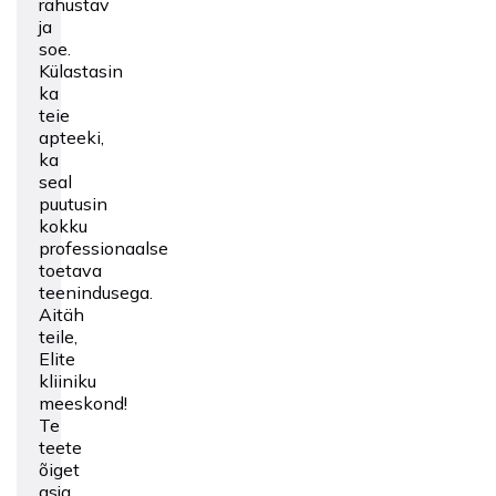
rahustav
ja
soe.
Külastasin
ka
teie
apteeki,
ka
seal
puutusin
kokku
professionaalse
toetava
teenindusega.
Aitäh
teile,
Elite
kliiniku
meeskond!
Te
teete
õiget
asja.