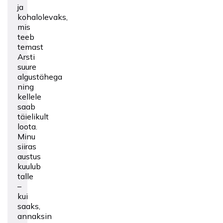
ja
kohalolevaks,
mis
teeb
temast
Arsti
suure
algustähega
ning
kellele
saab
täielikult
loota.
Minu
siiras
austus
kuulub
talle
–
kui
saaks,
annaksin