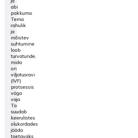
ja
abi
pakkuma.
Tema
rahulik
ja
mõistev
suhtumine
loob
turvatunde,
mida
on
viljatusravi
(IVF)
protsessis
väga
vaja.
Ta
suudab
keerulistes
olukordades
jääda
toetavaks