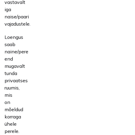
vastavalt
iga
naise/paari
vajadustele.
Loengus
saab
naine/pere
end
mugavalt
tunda
privaatses
ruumis,
mis
on
mõeldud
korraga
ühele
perele.