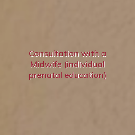
Consultation with a
Midwife (individual
prenatal education)