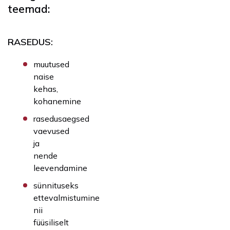
teemad:
RASEDUS:
muutused
naise
kehas,
kohanemine
rasedusaegsed
vaevused
ja
nende
leevendamine
sünnituseks
ettevalmistumine
nii
füüsiliselt