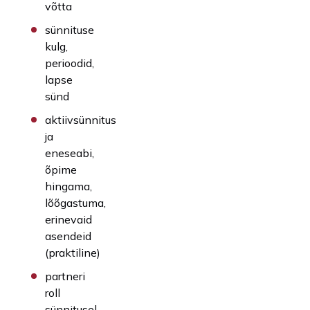
võtta
sünnituse
kulg,
perioodid,
lapse
sünd
aktiivsünnitus
ja
eneseabi,
õpime
hingama,
lõõgastuma,
erinevaid
asendeid
(praktiline)
partneri
roll
sünnitusel,