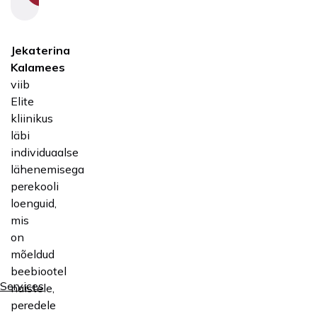
Jekaterina
Kalamees
viib
Elite
kliinikus
läbi
individuaalse
lähenemisega
perekooli
loenguid,
mis
on
mõeldud
beebiootel
Services
naistele,
peredele