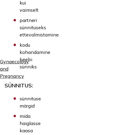
kui
vaimselt
partneri
sünnituseks
ettevalmistamine
kodu
kohandamine
beebi
Gynaecology
sünniks
and
Pregnancy
SÜNNITUS:
sünnituse
märgid
mida
haiglasse
kaasa