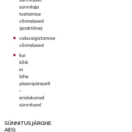
sünnitaja
toetamise
võimalused
(praktiline)
valuvaigistamise
võimalused
kui
kõik
ei
lähe
plaanipäraselt
–
eriolukorrad
sünnitusel
SÜNNITUSJÄRGNE
AEG: