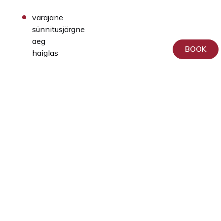
varajane
sünnitusjärgne
aeg
BOOK
haiglas
sünnitusjärgne
periood
kodus,
selle
erilise
aja
eripärad,
kohanemine
taastumine,
vaimse
ja
füüsilise
tervise