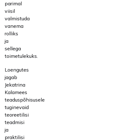
parimal
viisil
valmistuda
vanema
rolliks
ja
sellega
toimetulekuks.
Loengutes
jagab
Jekatrina
Kalamees
teaduspõhisusele
tuginevaid
teoreetilisi
teadmisi
ja
praktilisi