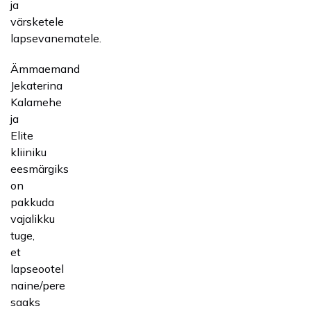
ja
värsketele
lapsevanematele.
Ämmaemand
Jekaterina
Kalamehe
ja
Elite
kliiniku
eesmärgiks
on
pakkuda
vajalikku
tuge,
et
lapseootel
naine/pere
saaks