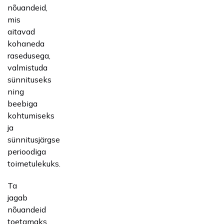
nõuandeid,
mis
aitavad
kohaneda
rasedusega,
valmistuda
sünnituseks
ning
beebiga
kohtumiseks
ja
sünnitusjärgse
perioodiga
toimetulekuks.
Ta
jagab
nõuandeid
toetamaks