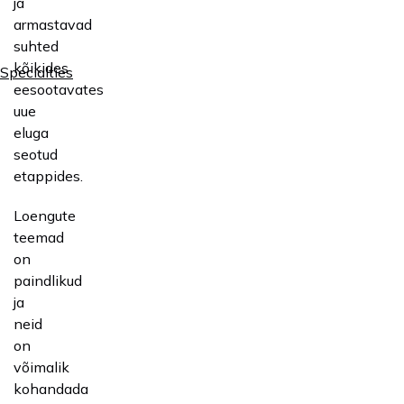
ja
armastavad
suhted
kõikides
Specialties
eesootavates
uue
eluga
seotud
etappides.
Loengute
teemad
on
paindlikud
ja
neid
on
võimalik
kohandada