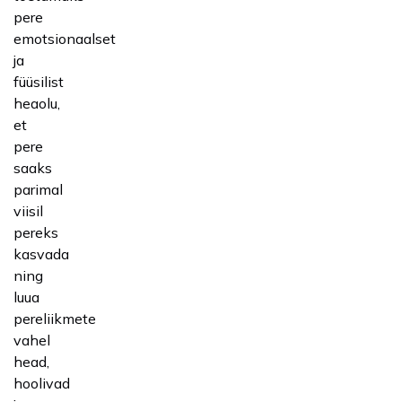
pere
emotsionaalset
ja
füüsilist
heaolu,
et
pere
saaks
parimal
viisil
pereks
kasvada
ning
luua
pereliikmete
vahel
head,
hoolivad